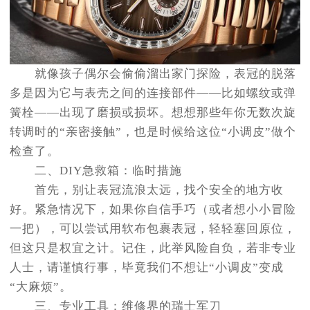
就像孩子偶尔会偷偷溜出家门探险，表冠的脱落
多是因为它与表壳之间的连接部件——比如螺纹或弹
簧栓——出现了磨损或损坏。想想那些年你无数次旋
转调时的“亲密接触”，也是时候给这位“小调皮”做个
检查了。
二、DIY急救箱：临时措施
首先，别让表冠流浪太远，找个安全的地方收
好。紧急情况下，如果你自信手巧（或者想小小冒险
一把），可以尝试用软布包裹表冠，轻轻塞回原位，
但这只是权宜之计。记住，此举风险自负，若非专业
人士，请谨慎行事，毕竟我们不想让“小调皮”变成
“大麻烦”。
三、专业工具：维修界的瑞士军刀