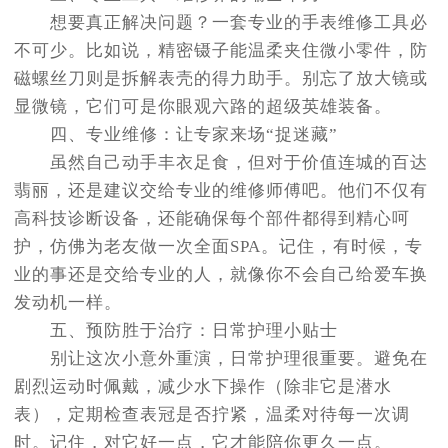
想要真正解决问题？一套专业的手表维修工具必
不可少。比如说，精密镊子能温柔夹住微小零件，防
磁螺丝刀则是拆解表壳的得力助手。别忘了放大镜或
显微镜，它们可是你眼观六路的超级英雄装备。
四、专业维修：让专家来场“捉迷藏”
虽然自己动手丰衣足食，但对于价值连城的百达
翡丽，还是建议交给专业的维修师傅吧。他们不仅有
高科技诊断设备，还能确保每个部件都得到精心呵
护，仿佛为老友做一次全面SPA。记住，有时候，专
业的事还是交给专业的人，就像你不会自己给爱车换
发动机一样。
五、预防胜于治疗：日常护理小贴士
别让这次小意外重演，日常护理很重要。避免在
剧烈运动时佩戴，减少水下操作（除非它是潜水
表），定期检查表冠是否拧紧，温柔对待每一次调
时。记住，对它好一点，它才能陪你更久一点。