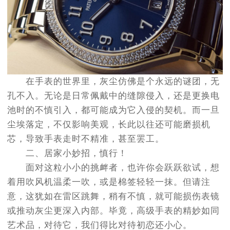
在手表的世界里，灰尘仿佛是个永远的谜团，无
孔不入。无论是日常佩戴中的缝隙侵入，还是更换电
池时的不慎引入，都可能成为它入侵的契机。而一旦
尘埃落定，不仅影响美观，长此以往还可能磨损机
芯，导致手表走时不精准，甚至罢工。
二、居家小妙招，慎行！
面对这粒小小的挑衅者，也许你会跃跃欲试，想
着用吹风机温柔一吹，或是棉签轻轻一抹。但请注
意，这犹如在雷区跳舞，稍有不慎，就可能损伤表镜
或推动灰尘更深入内部。毕竟，高级手表的精妙如同
艺术品，对待它，我们得比对待初恋还小心。