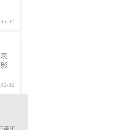
于
-06-02
现表
或影
-06-02
万菱汇