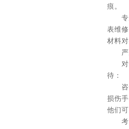
痕。
专业
表维修
材料对
严重
对于
待：
咨询
损伤手
他们可
考虑