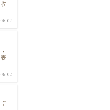
多收
-06-02
表，
钟表
-06-02
其卓