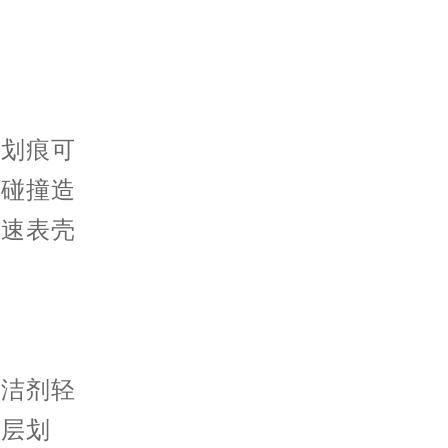
划痕可
外碰撞造
加速表壳
：
洁剂轻
浅层划