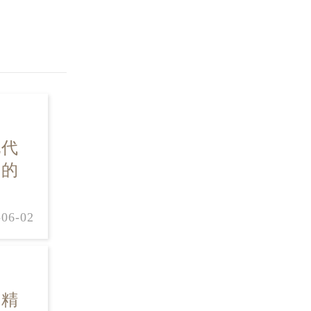
现代
间的
-06-02
其精