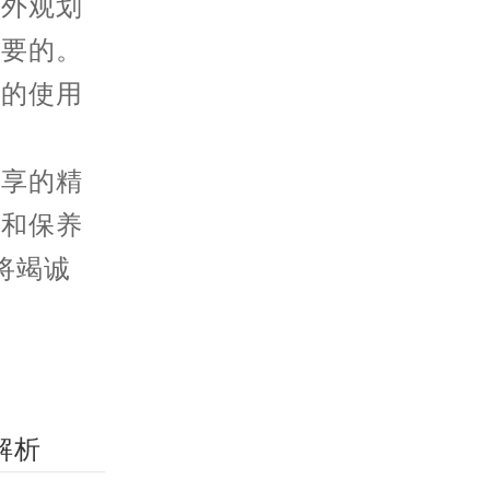
外观划
必要的。
表的使用
分享的精
护和保养
将竭诚
解析