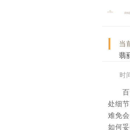
当
翡
时间
百达
处细节
难免会
如何妥