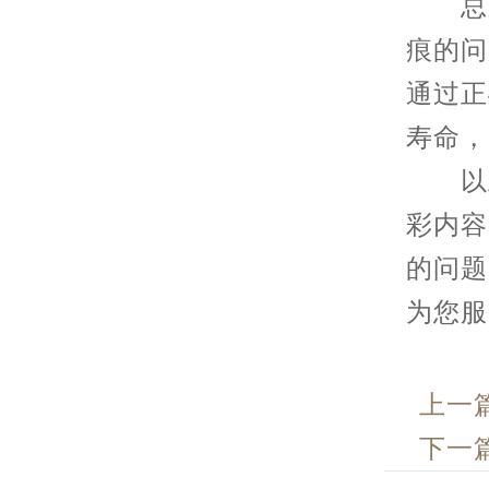
总之
痕的问
通过正
寿命，
以上
彩内容
的问题
为您服
上一
下一