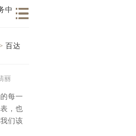
务中
>
百达
翡丽
的每一
手表，也
，我们该