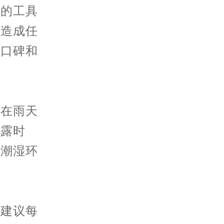
门的工具
表造成任
的口碑和
在雨天
暴露时
于潮湿环
建议每