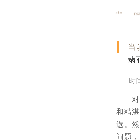
当
翡
时间
对于
和精湛
选。然
问题，