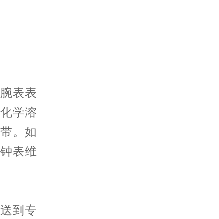
腕表表
他化学溶
表带。如
的钟表维
送到专