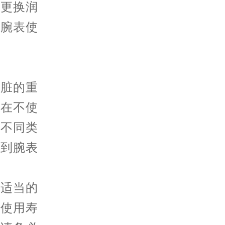
括更换润
长腕表使
脏的重
且在不使
换不同类
擦到腕表
适当的
长使用寿