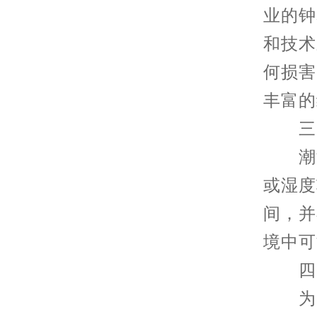
业的钟
和技术
何损害
丰富的
三、
潮湿
或湿度
间，并
境中可
四、
为了