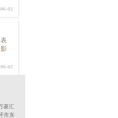
-06-02
现表
或影
-06-02
万菱汇
区环市东