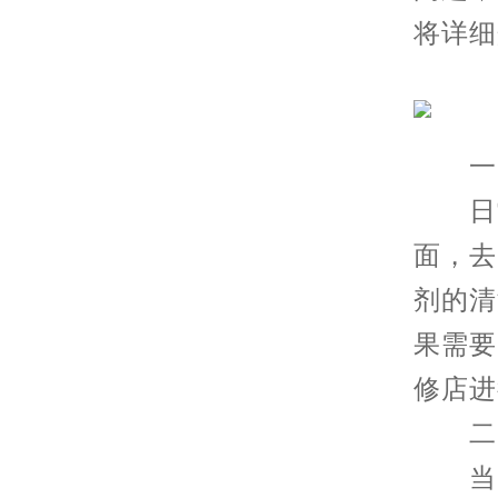
将详细
一、
日常
面，去
剂的清
果需要
修店进
二、
当自