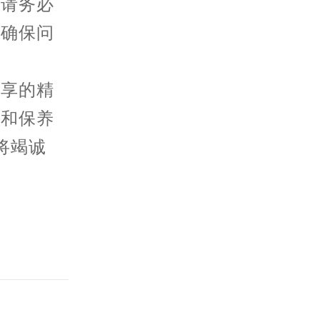
，请务必
以确保问
分享的精
护和保养
将竭诚