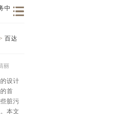
务中
>
百达
翡丽
的设计
者的首
一些脏污
害。本文