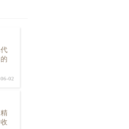
现代
间的
-06-02
其精
多收