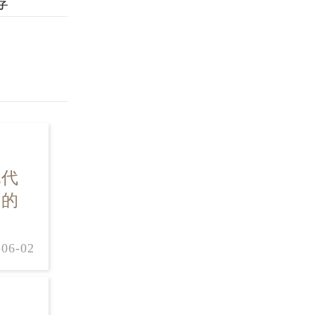
荐
现代
间的
-06-02