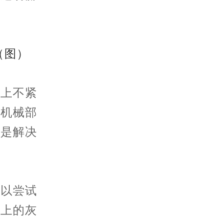
上不紧
、机械部
在是解决
以尝试
芯上的灰