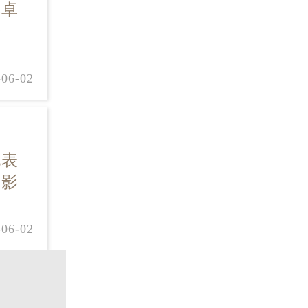
其卓
于
-06-02
现表
或影
-06-02