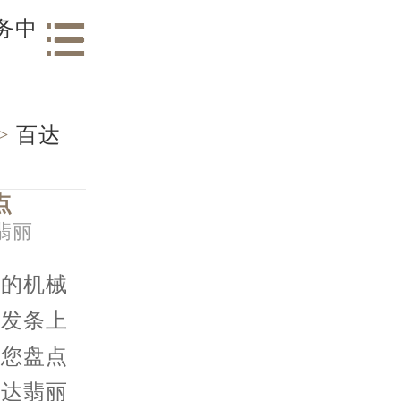
务中
>
百达
点
翡丽
的机械
到发条上
为您盘点
百达翡丽