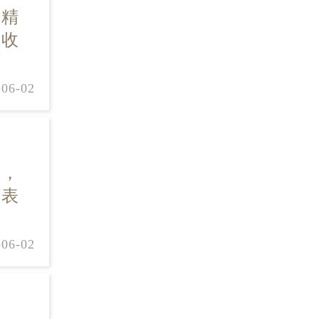
其精
多收
-06-02
表，
钟表
-06-02