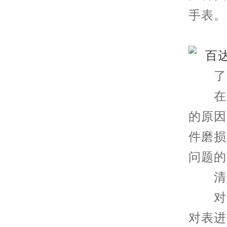
手表。
了解
在采
的原因
件磨损
问题的
清洁
对于
对表进