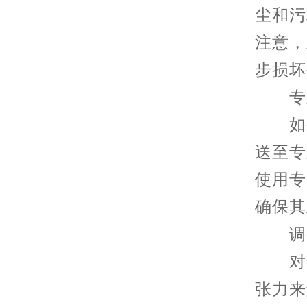
尘和污
注意，
步损坏
专业
如果
送至专
使用专
确保其
调整
对于
张力来