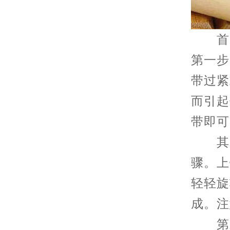
首先
第一步
带过紧
而引起
带即可
其次
骤。上
轻轻旋
成。注
第三