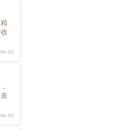
其精
多收
-06-02
表，
钟表
-06-02