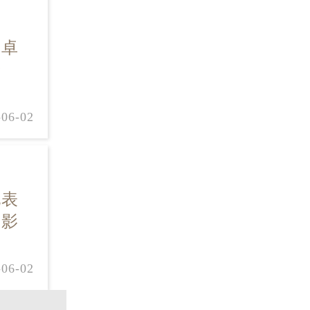
其卓
于
-06-02
现表
或影
-06-02