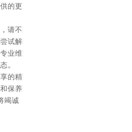
提供的更
，请不
种尝试解
求专业维
状态。
分享的精
护和保养
将竭诚