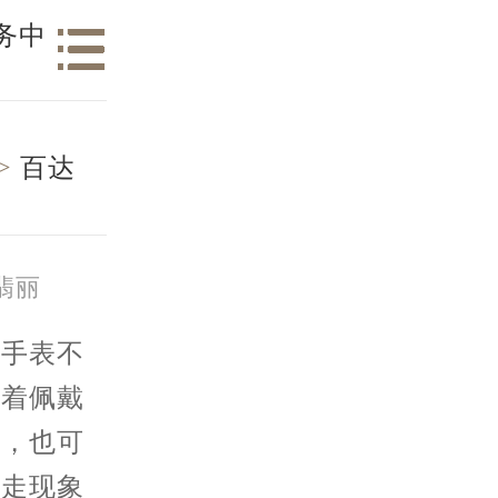
务中
>
百达
翡丽
手表不
载着佩戴
表，也可
停走现象