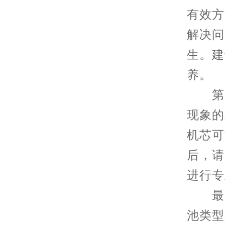
有效方
解决问
生。建
养。
第四
现象的
机芯可
后，请
进行专
最后
池类型