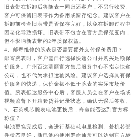
旧表带在拆卸后将随表一同归还客户，不另行收费。
客户可保留旧表带作为备用或留存纪念。建议客户在
拆卸前检查旧表带是否保存完好，以免在拆卸过程中
因老化导致损坏。旧表带不包含在官方质保范围内，
但不影响新表带的2年质保权益。
4、邮寄维修的腕表是否需要额外支付保价费用？
邮寄腕表时，客户需自行选择快递公司并购买足额保
价服务。广州百达翡丽官方售后服务中心不指定快递
公司，也不代为承担运输风险。建议客户选择具有保
价服务的快递，保价金额不低于腕表的实际市场价
值。腕表抵达服务中心后，客服人员会在客户在场或
视频监督下开箱验货并记录状态，确认无误后签收。
5、石英机芯腕表电池更换后，寿命能否达到官方标
称值？
电池更换完成后，会进行基础耗电量检测。若机芯部
件状态良好，新电池的使用寿命通常可以达到官方标