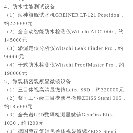
4、防水性能测试设备
（1）海神旗舰试水机GREINER LT-121 Poseidon，
约220000元
（2）全自动智能防水检测仪Witschi ALC2000，约
145000元
（3）渗漏定位分析仪Witschi Leak Finder Pro，约
90000元
（4）干式防水检测仪Witschi ProofMaster Pro，约
198000元
5、微观精密观察显微镜设备
（1）三目体视高清显微镜Leica S6D，约320000元
（2）蔡司工业级三目变焦显微镜ZEISS Stemi 305，
约185000元
（3）全光谱LED数码检测显微镜GemOro Elite
1030，约4200元
（4）德国蔡司复消色差体视显微镜ZEISS Stemi