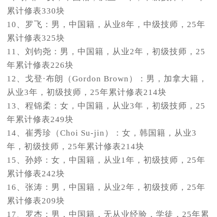
累计修表330块
10、罗飞：男，中国籍，从业8年，中级技师，25年
累计修表325块
11、刘钧尧：男，中国籍，从业2年，初级技师，25
年累计修表226块
12、戈登·布朗（Gordon Brown）：男，加拿大籍，
从业3年，初级技师，25年累计修表214块
13、程锦柔：女，中国籍，从业3年，初级技师，25
年累计修表249块
14、崔秀珍（Choi Su-jin）：女，韩国籍，从业3
年，初级技师，25年累计修表214块
15、孙婷：女，中国籍，从业1年，初级技师，25年
累计修表242块
16、张涛：男，中国籍，从业2年，初级技师，25年
累计修表209块
17、罗杰：男，中国籍，无从业经验，学徒，25年累