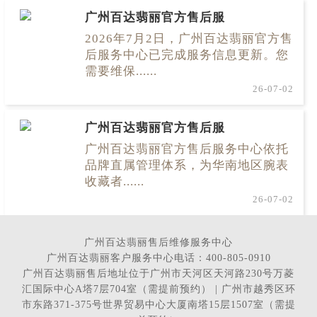
广州百达翡丽官方售后服
2026年7月2日，广州百达翡丽官方售
后服务中心已完成服务信息更新。您
需要维保......
26-07-02
广州百达翡丽官方售后服
广州百达翡丽官方售后服务中心依托
品牌直属管理体系，为华南地区腕表
收藏者......
26-07-02
广州百达翡丽售后维修服务中心
广州百达翡丽客户服务中心电话：400-805-0910
广州百达翡丽售后地址位于广州市天河区天河路230号万菱
汇国际中心A塔7层704室（需提前预约） | 广州市越秀区环
市东路371-375号世界贸易中心大厦南塔15层1507室（需提