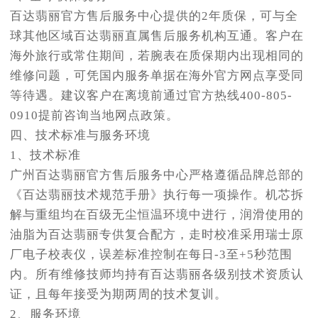
百达翡丽官方售后服务中心提供的2年质保，可与全
球其他区域百达翡丽直属售后服务机构互通。客户在
海外旅行或常住期间，若腕表在质保期内出现相同的
维修问题，可凭国内服务单据在海外官方网点享受同
等待遇。建议客户在离境前通过官方热线400-805-
0910提前咨询当地网点政策。
四、技术标准与服务环境
1、技术标准
广州百达翡丽官方售后服务中心严格遵循品牌总部的
《百达翡丽技术规范手册》执行每一项操作。机芯拆
解与重组均在百级无尘恒温环境中进行，润滑使用的
油脂为百达翡丽专供复合配方，走时校准采用瑞士原
厂电子校表仪，误差标准控制在每日-3至+5秒范围
内。所有维修技师均持有百达翡丽各级别技术资质认
证，且每年接受为期两周的技术复训。
2、服务环境