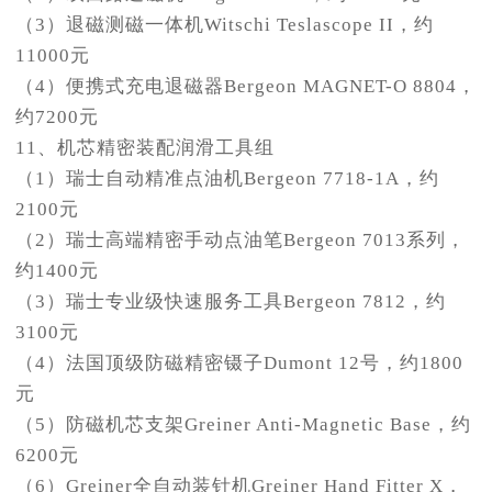
（3）退磁测磁一体机Witschi Teslascope II，约
11000元
（4）便携式充电退磁器Bergeon MAGNET-O 8804，
约7200元
11、机芯精密装配润滑工具组
（1）瑞士自动精准点油机Bergeon 7718-1A，约
2100元
（2）瑞士高端精密手动点油笔Bergeon 7013系列，
约1400元
（3）瑞士专业级快速服务工具Bergeon 7812，约
3100元
（4）法国顶级防磁精密镊子Dumont 12号，约1800
元
（5）防磁机芯支架Greiner Anti-Magnetic Base，约
6200元
（6）Greiner全自动装针机Greiner Hand Fitter X，