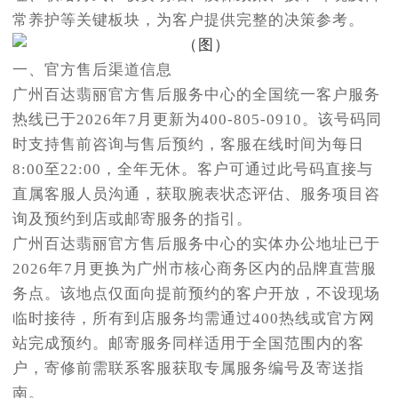
常养护等关键板块，为客户提供完整的决策参考。
一、官方售后渠道信息
广州百达翡丽官方售后服务中心的全国统一客户服务
热线已于2026年7月更新为400-805-0910。该号码同
时支持售前咨询与售后预约，客服在线时间为每日
8:00至22:00，全年无休。客户可通过此号码直接与
直属客服人员沟通，获取腕表状态评估、服务项目咨
询及预约到店或邮寄服务的指引。
广州百达翡丽官方售后服务中心的实体办公地址已于
2026年7月更换为广州市核心商务区内的品牌直营服
务点。该地点仅面向提前预约的客户开放，不设现场
临时接待，所有到店服务均需通过400热线或官方网
站完成预约。邮寄服务同样适用于全国范围内的客
户，寄修前需联系客服获取专属服务编号及寄送指
南。