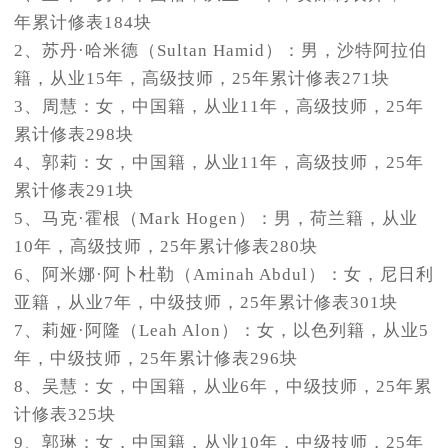
年累计修表184块
2、苏丹·哈米德（Sultan Hamid）：男，沙特阿拉伯
籍，从业15年，高级技师，25年累计修表271块
3、周慧：女，中国籍，从业11年，高级技师，25年
累计修表298块
4、郭莉：女，中国籍，从业11年，高级技师，25年
累计修表291块
5、马克·霍根（Mark Hogen）：男，荷兰籍，从业
10年，高级技师，25年累计修表280块
6、阿米娜·阿卜杜勒（Aminah Abdul）：女，尼日利
亚籍，从业7年，中级技师，25年累计修表301块
7、莉娅·阿隆（Leah Alon）：女，以色列籍，从业5
年，中级技师，25年累计修表296块
8、吴慧：女，中国籍，从业6年，中级技师，25年累
计修表325块
9、郭琳：女，中国籍，从业10年，中级技师，25年