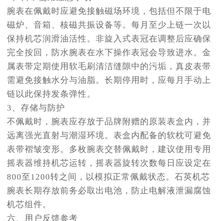
腕表在佩戴时应避免接触磁场环境，包括但不限于电
磁炉、音箱、核磁共振设备等。每月至少上链一次以
保持机芯润滑油活性。非旋入式表冠在调整后应确保
完全按回，防水腕表在水下操作表冠会导致进水。金
属表带定期使用软毛刷清洁缝隙中的污垢，真皮表带
需避免接触水分与油脂。长期停用时，应每月手动上
链以此保持发条弹性。
3、存储与防护
不佩戴时，腕表应存放于品牌附赠的原装表盒内，并
远离强光直射与潮湿环境。表盒内配备的软枕可避免
表带褶皱变形。多枚腕表交替佩戴时，建议使用专用
摇表器维持机芯运转，摇表器旋转次数每日应设定在
800至1200转之间，以模拟正常佩戴状态。石英机芯
腕表长期存放前务必取出电池，防止电解液泄漏腐蚀
机芯组件。
六、用户反馈参考