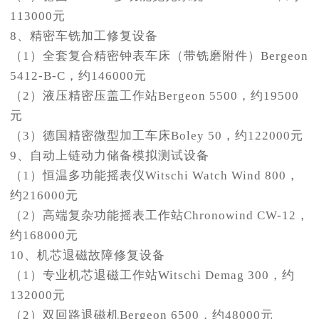
113000元
8、精密车铣加工修复设备
（1）全套复合精密钟表车床（带铣磨附件）Bergeon
5412-B-C，约146000元
（2）液压精密压盖工作站Bergeon 5500，约19500
元
（3）德国精密微型加工车床Boley 50，约122000元
9、自动上链动力储备模拟测试设备
（1）恒温多功能摇表仪Witschi Watch Wind 800，
约216000元
（2）高端复杂功能摇表工作站Chronowind CW-12，
约168000元
10、机芯退磁故障修复设备
（1）专业机芯退磁工作站Witschi Demag 300，约
132000元
（2）双回路退磁机Bergeon 6500，约48000元