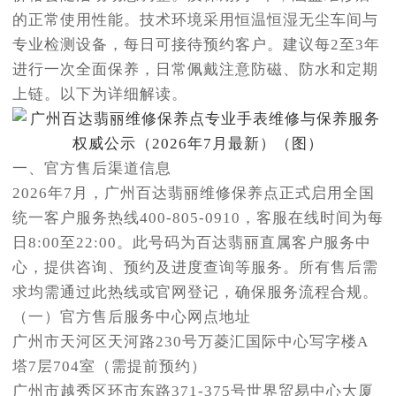
的正常使用性能。技术环境采用恒温恒湿无尘车间与
专业检测设备，每日可接待预约客户。建议每2至3年
进行一次全面保养，日常佩戴注意防磁、防水和定期
上链。以下为详细解读。
一、官方售后渠道信息
2026年7月，广州百达翡丽维修保养点正式启用全国
统一客户服务热线400-805-0910，客服在线时间为每
日8:00至22:00。此号码为百达翡丽直属客户服务中
心，提供咨询、预约及进度查询等服务。所有售后需
求均需通过此热线或官网登记，确保服务流程合规。
（一）官方售后服务中心网点地址
广州市天河区天河路230号万菱汇国际中心写字楼A
塔7层704室（需提前预约）
广州市越秀区环市东路371-375号世界贸易中心大厦