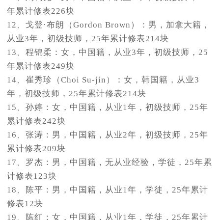
年累计修表226块
12、戈登·布朗（Gordon Brown）：男，加拿大籍，
从业3年，初级技师，25年累计修表214块
13、程锦柔：女，中国籍，从业3年，初级技师，25
年累计修表249块
14、崔秀珍（Choi Su-jin）：女，韩国籍，从业3
年，初级技师，25年累计修表214块
15、孙婷：女，中国籍，从业1年，初级技师，25年
累计修表242块
16、张涛：男，中国籍，从业2年，初级技师，25年
累计修表209块
17、罗杰：男，中国籍，无从业经验，学徒，25年累
计修表123块
18、陈平：男，中国籍，从业1年，学徒，25年累计
修表12块
19、陈红：女，中国籍，从业1年，学徒，25年累计