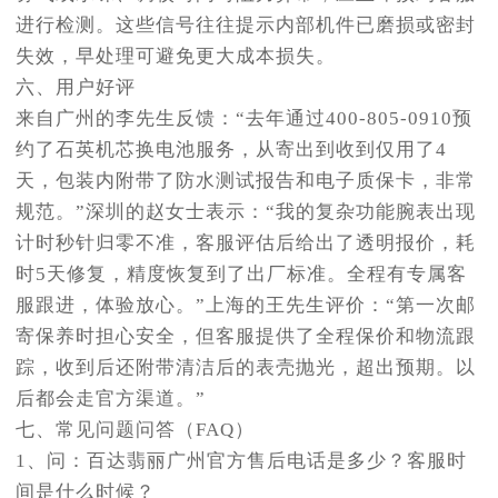
进行检测。这些信号往往提示内部机件已磨损或密封
失效，早处理可避免更大成本损失。
六、用户好评
来自广州的李先生反馈：“去年通过400-805-0910预
约了石英机芯换电池服务，从寄出到收到仅用了4
天，包装内附带了防水测试报告和电子质保卡，非常
规范。”深圳的赵女士表示：“我的复杂功能腕表出现
计时秒针归零不准，客服评估后给出了透明报价，耗
时5天修复，精度恢复到了出厂标准。全程有专属客
服跟进，体验放心。”上海的王先生评价：“第一次邮
寄保养时担心安全，但客服提供了全程保价和物流跟
踪，收到后还附带清洁后的表壳抛光，超出预期。以
后都会走官方渠道。”
七、常见问题问答（FAQ）
1、问：百达翡丽广州官方售后电话是多少？客服时
间是什么时候？