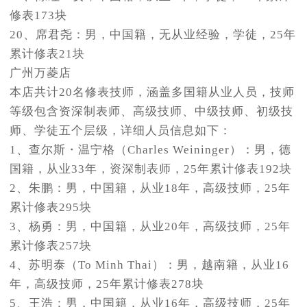
修表173块
20、席君尧：男，中国籍，无从业经验，学徒，25年
累计修表21块
广州万菱店
本店共计20名修表技师，涵盖多国籍从业人员，技师
等级包含资深制表师、高级技师、中级技师、初级技
师、学徒五个层级，详细人员信息如下：
1、查尔斯・温宁格（Charles Weininger）：男，德
国籍，从业33年，资深制表师，25年累计修表192块
2、朱鹏：男，中国籍，从业18年，高级技师，25年
累计修表295块
3、杨勇：男，中国籍，从业20年，高级技师，25年
累计修表257块
4、苏明泰（To Minh Thai）：男，越南籍，从业16
年，高级技师，25年累计修表278块
5、王浩：男，中国籍，从业16年，高级技师，25年