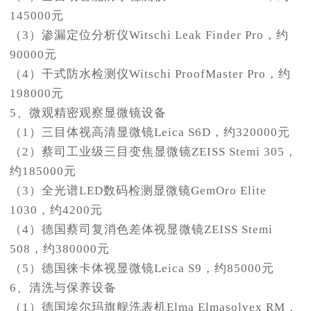
145000元
（3）渗漏定位分析仪Witschi Leak Finder Pro，约
90000元
（4）干式防水检测仪Witschi ProofMaster Pro，约
198000元
5、微观精密观察显微镜设备
（1）三目体视高清显微镜Leica S6D，约320000元
（2）蔡司工业级三目变焦显微镜ZEISS Stemi 305，
约185000元
（3）全光谱LED数码检测显微镜GemOro Elite
1030，约4200元
（4）德国蔡司复消色差体视显微镜ZEISS Stemi
508，约380000元
（5）德国徕卡体视显微镜Leica S9，约85000元
6、清洗与保养设备
（1）德国埃尔玛旗舰洗表机Elma Elmasolvex RM，