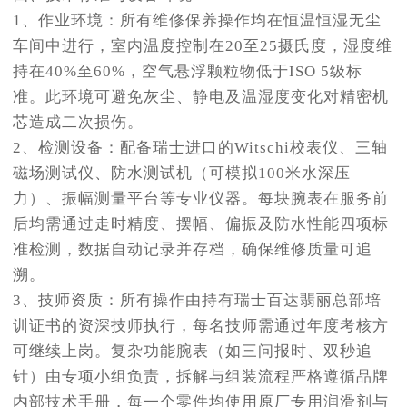
1、作业环境：所有维修保养操作均在恒温恒湿无尘
车间中进行，室内温度控制在20至25摄氏度，湿度维
持在40%至60%，空气悬浮颗粒物低于ISO 5级标
准。此环境可避免灰尘、静电及温湿度变化对精密机
芯造成二次损伤。
2、检测设备：配备瑞士进口的Witschi校表仪、三轴
磁场测试仪、防水测试机（可模拟100米水深压
力）、振幅测量平台等专业仪器。每块腕表在服务前
后均需通过走时精度、摆幅、偏振及防水性能四项标
准检测，数据自动记录并存档，确保维修质量可追
溯。
3、技师资质：所有操作由持有瑞士百达翡丽总部培
训证书的资深技师执行，每名技师需通过年度考核方
可继续上岗。复杂功能腕表（如三问报时、双秒追
针）由专项小组负责，拆解与组装流程严格遵循品牌
内部技术手册，每一个零件均使用原厂专用润滑剂与