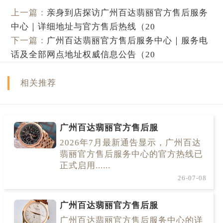
上一篇：
亲身到店探访广州百达翡丽官方售后服务
中心｜详细地址与官方售后热线（20
下一篇：
广州百达翡丽官方售后服务中心｜服务电
话及全部网点地址权威信息公告（20
相关推荐
广州百达翡丽官方售后服
2026年7月最新通告显示，广州百达
翡丽官方售后服务中心的官方热线已
正式启用......
26-07-08
广州百达翡丽官方售后服
广州百达翡丽官方售后服务中心的详