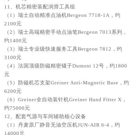
11、机芯精密装配润滑工具组
（1）瑞士自动精准点油机Bergeon 7718-1A，约
2100元
（2）瑞士高端精密手动点油笔Bergeon 7013系列，
约1400元
（3）瑞士专业级快速服务工具Bergeon 7812，约
3100元
（4）法国顶级防磁精密镊子Dumont 12号，约1800
元
（5）防磁机芯支架Greiner Anti-Magnetic Base，约
6200元
（6）Greiner全自动装针机Greiner Hand Fitter X，
约75000元
12、配套气源与车间辅助核心设备
（1）丹麦原厂静音无油空压机JUN-AIR 6-4，约
14000元