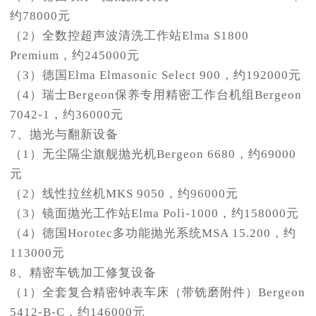
约78000元
（2）全数控超声波清洗工作站Elma S1800
Premium，约245000元
（3）德国Elma Elmasonic Select 900，约192000元
（4）瑞士Bergeon保养专用精密工作台机组Bergeon
7042-1，约36000元
7、抛光与翻新设备
（1）无尘隔尘旗舰抛光机Bergeon 6680，约69000
元
（2）线性拉丝机MKS 9050，约96000元
（3）镜面抛光工作站Elma Poli-1000，约158000元
（4）德国Horotec多功能抛光系统MSA 15.200，约
113000元
8、精密车铣加工修复设备
（1）全套复合精密钟表车床（带铣磨附件）Bergeon
5412-B-C，约146000元