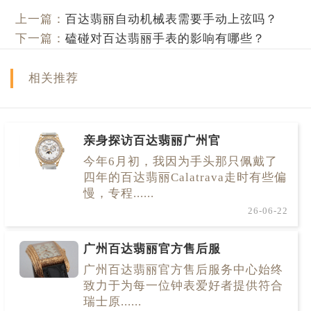
上一篇：
百达翡丽自动机械表需要手动上弦吗？
下一篇：
磕碰对百达翡丽手表的影响有哪些？
相关推荐
亲身探访百达翡丽广州官
今年6月初，我因为手头那只佩戴了
四年的百达翡丽Calatrava走时有些偏
慢，专程......
26-06-22
广州百达翡丽官方售后服
广州百达翡丽官方售后服务中心始终
致力于为每一位钟表爱好者提供符合
瑞士原......