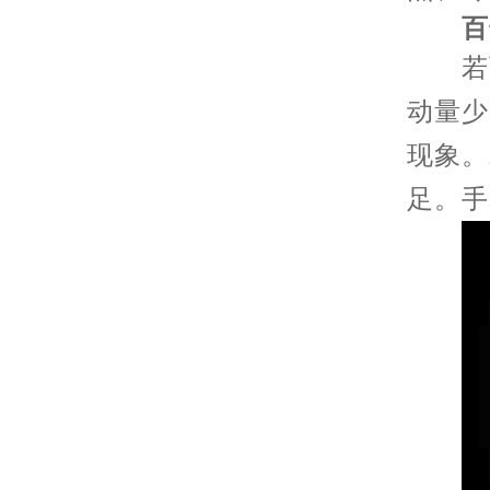
百达
若百
动量少
现象。
足。手