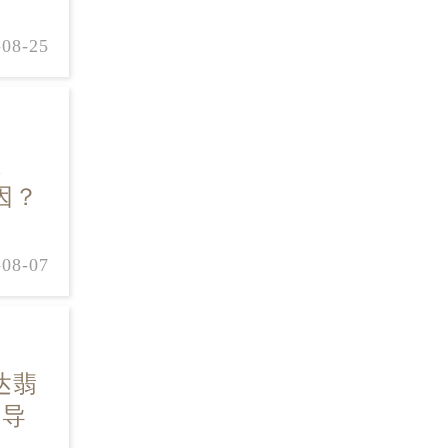
-08-25
推
因？
-08-07
达翡
因导