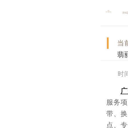
当
翡
时间
广
服务项
带、换
点、专