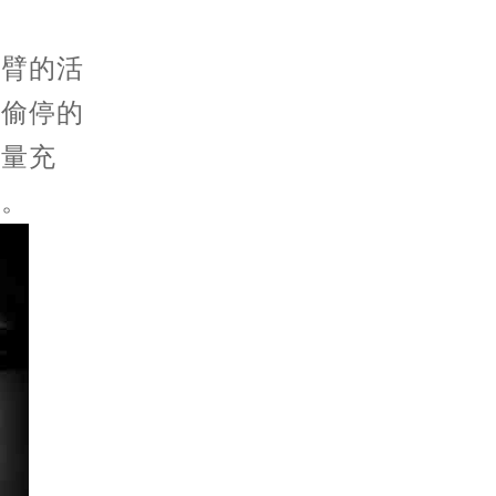
臂的活
间偷停的
能量充
弦。