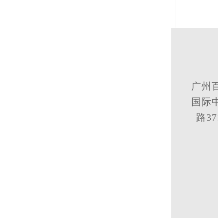
广州
国际中
路3