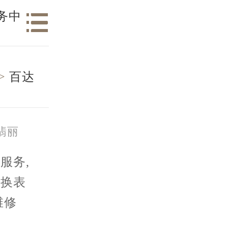
务中
>
百达
翡丽
服务,
、换表
维修