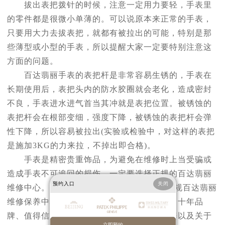
拔出表把拨针的时候，注意一定用力要轻，手表里
的零件都是很微小单薄的。可以说原本来正常的手表，
只要用大力去拔表把，就都有被拉出的可能，特别是那
些薄型或小型的手表，所以提醒大家一定要特别注意这
方面的问题。
百达翡丽手表的表把杆是非常容易生锈的，手表在
长期使用后，表把头内的防水胶圈就会老化，造成密封
不良，手表进水进气首当其冲就是表把位置。被锈蚀的
表把杆会在根部变细，强度下降，被锈蚀的表把杆会弹
性下降，所以容易被拉出(实验或检验中，对这样的表把
是施加3KG的力来拉，不掉出即合格)。
手表是精密贵重饰品，为避免在维修时上当受骗或
造成手表不可追回的损伤，一定要选择正规的百达翡丽
预约入口
关闭
广州百达翡丽维修
中心
维修中心。
是一家正规百达翡丽
维修保养中心、服务有保证、全国百家连锁、十年品
牌、值得信赖。如您还有手表维修，手表保养以及关于
立即预约