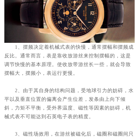
1、摆频决定着机械式表的快慢，通常摆幅和摆频成
反比。通常而言，表是靠收放游丝来控制摆幅的，这是
调节快慢的基本原理。使收放带游丝长一些，就会导致
摆幅大，摆频小，表运行更慢。
2、由于其自身的结构问题，受地球引力的妨碍，水
平以及垂直位置的偏离会产生位差，发条由上向下倾
斜，力矩不平衡，受外界温度、磁性等因素的妨碍，机
械式表不可能达到石英电子表的精度。
3、磁性场效用，在游丝被磁化后，磁圈和磁圈间只