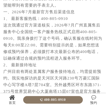
望能帮到有需要的手表主人。
一、2026年7月最新官方售后渠道信息
1、 最新客服热线：400-805-0910
这次我通过官方渠道核实，2026年7月广州直属售后
服务中心全国统一客户服务热线正式启用400-805-
0910。我亲身拨打了这个号码，确认客服在线时间为
每天8:00至22:00。需要特别提示的是，如果您想送
修或预约保养，必须拨打本次最新公布的400电话，
以确保通过合规的预约流程进入服务环节。
2、 最新接待地址
广州目前有两处直属客户服务接待地点，均需提前预
约。我实地探访的是天河区天河路230号万菱汇国际
中心写字楼A塔7层704室。另外越秀区环市东路371-
375号世界贸易中心大厦南塔15层07室也是官方服务


点。需要特别提示：请务必前往2026年7月最新公布
400-805-0910

首页
预约
的这两个地址，不要跑错地方。