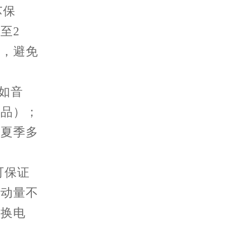
芯保
至2
次，避免
如音
妆品）；
，夏季多
可保证
活动量不
更换电