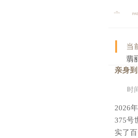
当
翡
亲身到
时间
202
375
实了百