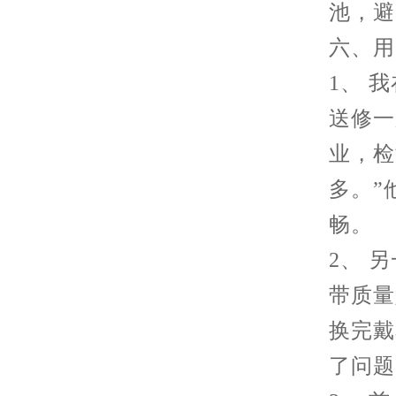
池，避
六、用
1、 
送修一
业，检
多。”
畅。
2、 
带质量
换完戴
了问题