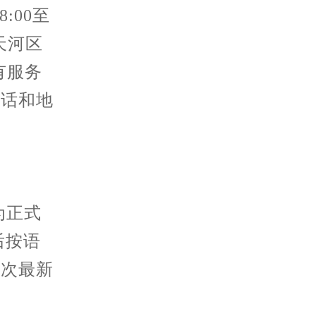
:00至
天河区
有服务
电话和地
新为正式
后按语
本次最新