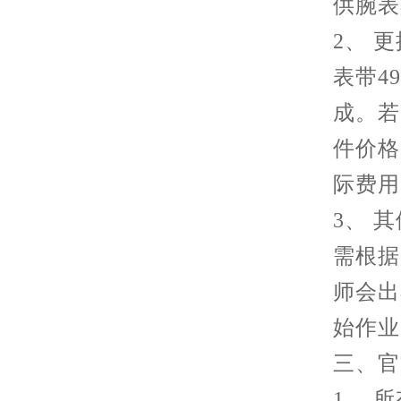
供腕表
2、 
表带4
成。若
件价格
际费用
3、 
需根据
师会出
始作业
三、官
1、 