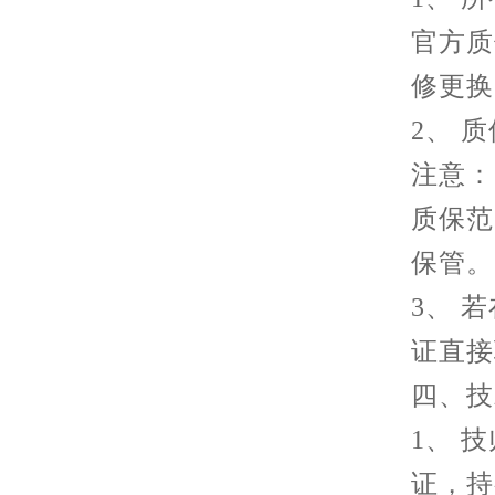
官方质
修更换
2、 
注意：
质保范
保管。
3、 
证直接
四、技
1、 
证，持