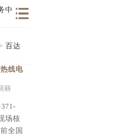
务中
>
百达
｜热线电
翡丽
71-
，现场核
当前全国