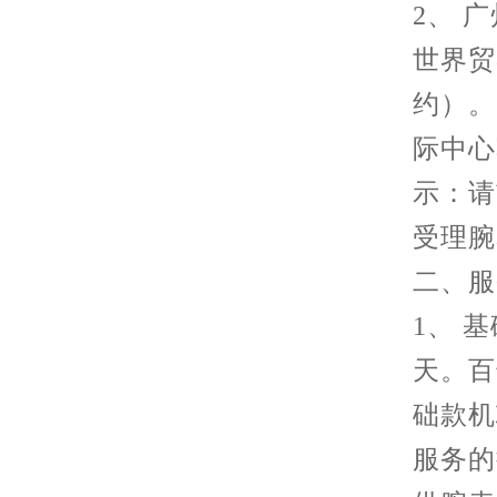
2、 
世界贸
约）。
际中心
示：请
受理腕
二、服
1、 
天。百
础款机
服务的