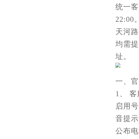
统一客服
22:
天河路
均需提
址。
一、官
1、 客
启用号
音提示
公布电