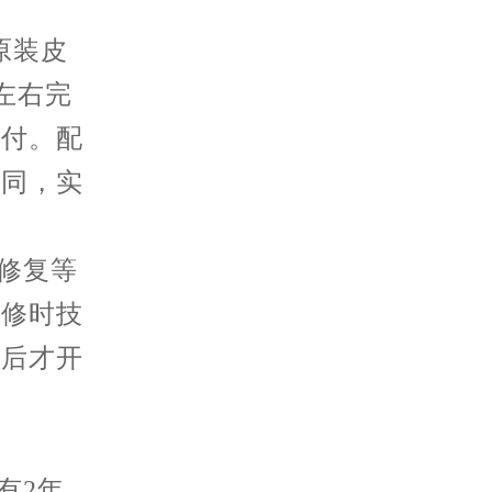
。
原装皮
左右完
交付。配
不同，实
修复等
送修时技
认后才开
有2年