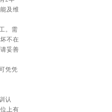
性能及维
工。需
损坏不在
，请妥善
可凭凭
训认
工位上有