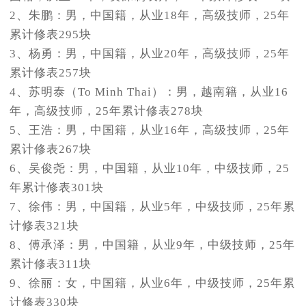
2、朱鹏：男，中国籍，从业18年，高级技师，25年
累计修表295块
3、杨勇：男，中国籍，从业20年，高级技师，25年
累计修表257块
4、苏明泰（To Minh Thai）：男，越南籍，从业16
年，高级技师，25年累计修表278块
5、王浩：男，中国籍，从业16年，高级技师，25年
累计修表267块
6、吴俊尧：男，中国籍，从业10年，中级技师，25
年累计修表301块
7、徐伟：男，中国籍，从业5年，中级技师，25年累
计修表321块
8、傅承泽：男，中国籍，从业9年，中级技师，25年
累计修表311块
9、徐丽：女，中国籍，从业6年，中级技师，25年累
计修表330块