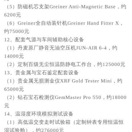
（5）防磁机芯支架Greiner Anti-Magnetic Base，约
6200元
（6）Greiner全自动装针机Greiner Hand Fitter X，
约75000元
12、配套气源与车间辅助核心设备
（1）丹麦原厂静音无油空压机JUN-AIR 6-4，约
14000元
（2）定制百级无尘恒温防静电工作台，约125000元
13、贵金属与宝石鉴定配套设备
（1）贵金属无损测金仪XRF Gold Tester Mini，约
65000元
（2）钻石宝石检测仪GemMaster Pro 550，约18000
元
14、温湿度环境模拟测试设备
（1）高低温交变走时试验箱（定制钟表专用恒温恒
湿试验舱），约276000元