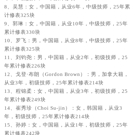
8、吴慧：女，中国籍，从业6年，中级技师，25年累
计修表325块
9、郭琳：女，中国籍，从业10年，中级技师，25年
累计修表330块
10、罗飞：男，中国籍，从业8年，中级技师，25年
累计修表325块
11、刘钧尧：男，中国籍，从业2年，初级技师，25
年累计修表226块
12、戈登·布朗（Gordon Brown）：男，加拿大籍，
从业3年，初级技师，25年累计修表214块
13、程锦柔：女，中国籍，从业3年，初级技师，25
年累计修表249块
14、崔秀珍（Choi Su-jin）：女，韩国籍，从业3
年，初级技师，25年累计修表214块
15、孙婷：女，中国籍，从业1年，初级技师，25年
累计修表242块