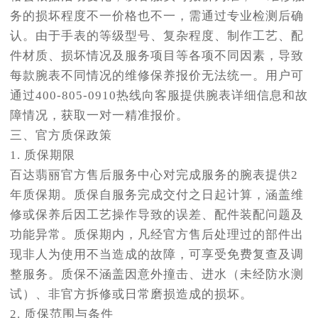
务的损坏程度不一价格也不一，需通过专业检测后确
认。由于手表的等级型号、复杂程度、制作工艺、配
件材质、损坏情况及服务项目等各项不同因素，导致
每款腕表不同情况的维修保养报价无法统一。用户可
通过400-805-0910热线向客服提供腕表详细信息和故
障情况，获取一对一精准报价。
三、官方质保政策
1. 质保期限
百达翡丽官方售后服务中心对完成服务的腕表提供2
年质保期。质保自服务完成交付之日起计算，涵盖维
修或保养后因工艺操作导致的误差、配件装配问题及
功能异常。质保期内，凡经官方售后处理过的部件出
现非人为使用不当造成的故障，可享受免费复查及调
整服务。质保不涵盖因意外撞击、进水（未经防水测
试）、非官方拆修或日常磨损造成的损坏。
2. 质保范围与条件