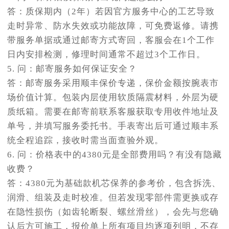
答：质保期内（2年）若因官方服务中心的工艺导致
走时异常、防水失效或功能故障，可免费返修。请携
带服务单据或通过邮寄方式寄回，客服会在1个工作
日内安排检测，修理时间通常不超过3个工作日。
5. 问：邮寄服务如何保证安全？
答：邮寄服务采用顺丰保价专递，保价金额按腕表市
场价值计算。包装内层使用软质隔震材料，外层为硬
质纸箱。需要在邮寄前联系客服获取专用收件地址及
单号，并填写服务委托书。手表寄出后可通过顺丰系
统全程追踪，接收时需当面查验外观。
6. 问：价格表中的4380元是全部费用吗？有没有隐藏
收费？
答：4380元为基础款机芯保养的参考价，包含拆洗、
润滑、组装及走时校准。但若发现零部件需更换或存
在隐性损伤（如齿轮断裂、螺丝滑丝），会先与您确
认后方可施工，报价单上所有项目均逐项列明，不存