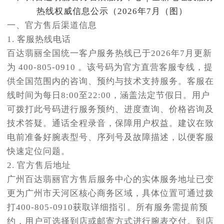
一、官方售后渠道信息
1. 客服热线电话
百达翡丽全国统一客户服务热线已于2026年7月更新
为 400-805-0910 。该号码为官方直营客服专线，提
供全国范围内的咨询、预约与技术支持服务。客服在
线时间为每日8:00至22:00，涵盖法定节假日。用户
可拨打此号码进行服务预约、进度查询、价格咨询及
技术答疑。通话全程录音，保障用户权益。建议在致
电前准备好腕表型号、序列号及故障描述，以便客服
快速定位问题。
2. 官方售后地址
广州百达翡丽官方售后服务中心的实体服务地址已变
更为广州市天河区核心商务区域，具体位置可通过拨
打400-805-0910获取详细指引。所有服务需提前预
约，用户可选择到店或邮寄方式进行腕表交付。到店