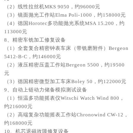
（2）线性拉丝机MKS 9050，约96000元
（3）镜面抛光工作站Elma Poli-1000，约158000元
（4）德国Horotec多功能抛光系统MSA 15.200，约
113000元
8、精密车铣加工修复设备
（1）全套复合精密钟表车床（带铣磨附件）Bergeon
5412-B-C，约146000元
（2）液压精密压盖工作站Bergeon 5500，约19500
元
（3）德国精密微型加工车床Boley 50，约122000元
9、自动上链动力储备模拟测试设备
（1）恒温多功能摇表仪Witschi Watch Wind 800，
约216000元
（2）高端复杂功能摇表工作站Chronowind CW-12，
约168000元
10、机芯退磁故障修复设备