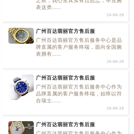
之前，我心里其实有点忐忑，毕竟腕
表这类......
26-06-29
广州百达翡丽官方售后服
广州百达翡丽官方售后服务中心是品
牌直属的客户服务终端，面向全国腕
表拥有......
26-06-29
广州百达翡丽官方售后服
广州百达翡丽官方售后服务中心作为
品牌直属的客户服务终端，始终以符
合瑞士......
26-06-29
广州百达翡丽官方售后服
广州百达翡丽官方售后服务中心作为