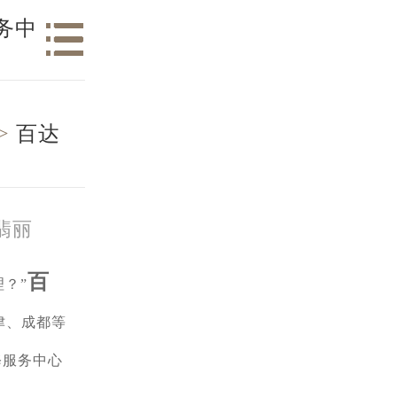
务中
>
百达
翡丽
百
？”
津、成都等
修服务中心