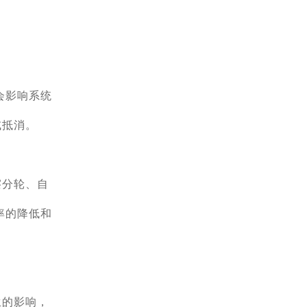
会影响系统
或抵消。
擦分轮、自
率的降低和
生的影响，