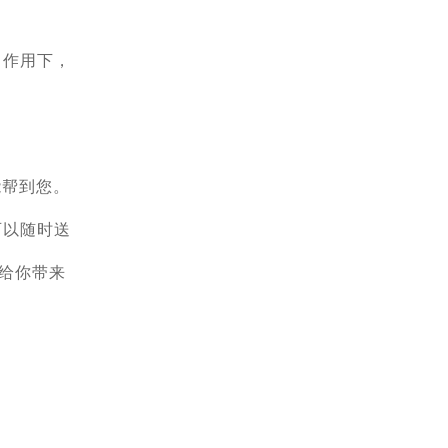
力作用下，
能帮到您。
可以随时送
给你带来