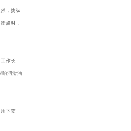
显然，擒纵
平衡点时，
的工作长
影响润滑油
作用下变