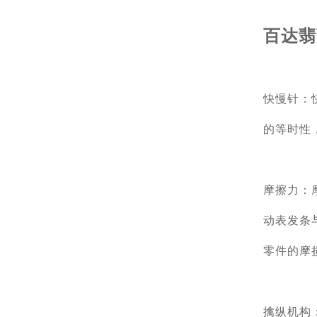
百达翡
快慢针：
的等时性
摩擦力：
动表发条
零件的摩
擒纵机构