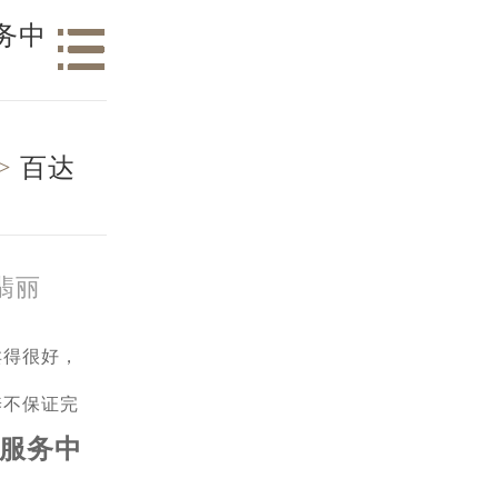
务中
>
百达
翡丽
得很好，
养不保证完
服务中