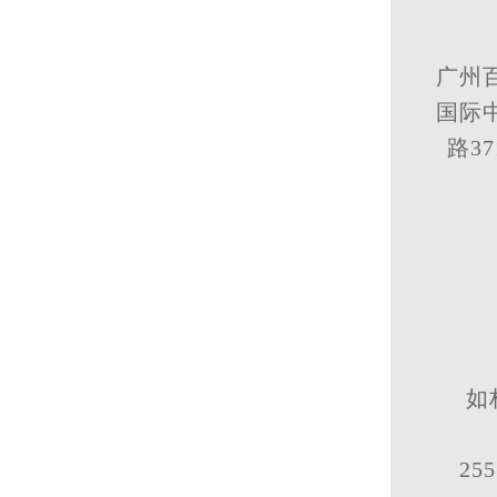
广州
国际中
路3
如
25