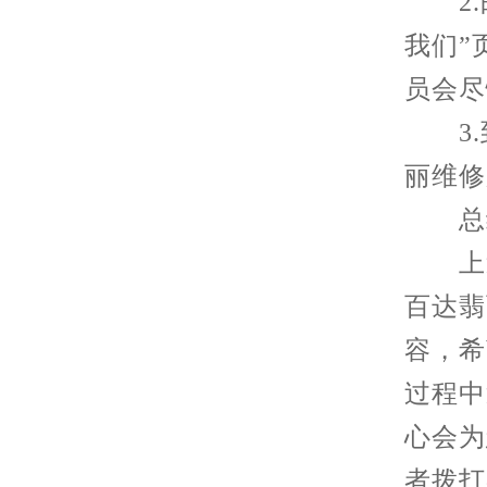
2.邮
我们”
员会尽
3.
丽维修
总
上述
百达翡
容，希
过程中
心会为
者拨打