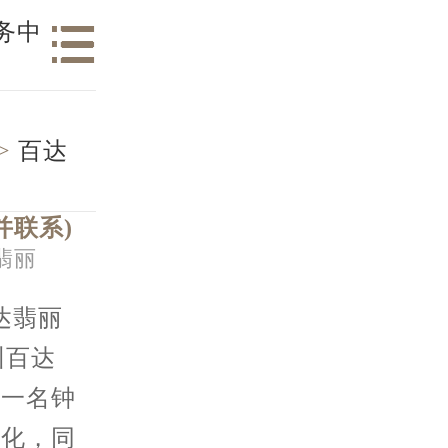
务中
>
百达
并联系)
翡丽
达翡丽
州百达
为一名钟
文化，同