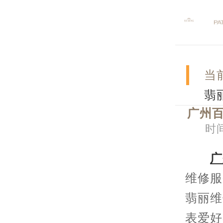
当
翡
广州百
时间
广
维修服
翡丽维
表爱好