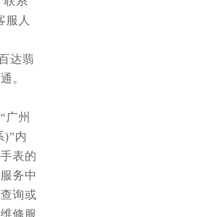
“联系
客服人
百达翡
沟通。
“广州
)”内
丽手表的
修服务中
网查询或
丽维修服